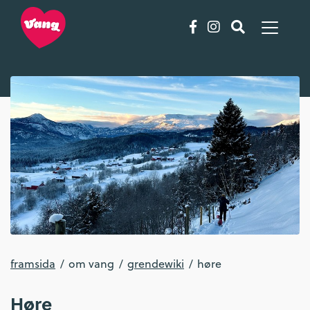
framsida
om vang
grendewiki
høre
Høre