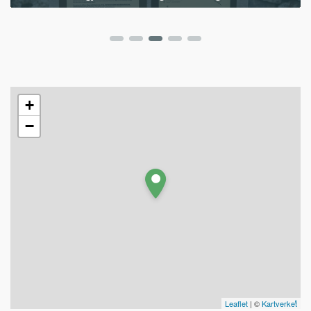
+
−
Leaflet
| ©
Kartverket