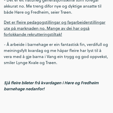
akkurat no. Me treng difor nye og dyktige ansatte til
både Høre og Fredheim, seier Trøen.
Det er fleire pedagogstillingar og fagarbeiderstillingar
ute på marknaden no. Mange av dei har også
forlokkande rekrutteringstiltak!
- Å arbeide i barnehage er ein fantastisk fin, verdifull og
meiningsfylt kvardag og me håpar fleire har lyst til å
vera med å gje barna i Vang ein trygg og god oppvekst,
smiler Lynge Kvale og Trøen.
Sjå fleire bileter frå kvardagen i Høre og Fredheim
barnehage nedanfor!