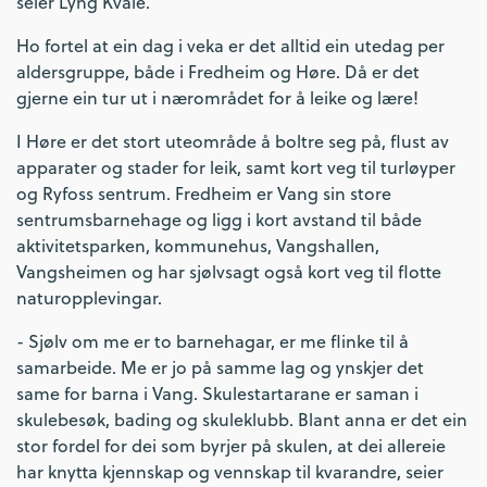
seier Lyng Kvale.
Ho fortel at ein dag i veka er det alltid ein utedag per
aldersgruppe, både i Fredheim og Høre. Då er det
gjerne ein tur ut i nærområdet for å leike og lære!
I Høre er det stort uteområde å boltre seg på, flust av
apparater og stader for leik, samt kort veg til turløyper
og Ryfoss sentrum. Fredheim er Vang sin store
sentrumsbarnehage og ligg i kort avstand til både
aktivitetsparken, kommunehus, Vangshallen,
Vangsheimen og har sjølvsagt også kort veg til flotte
naturopplevingar.
- Sjølv om me er to barnehagar, er me flinke til å
samarbeide. Me er jo på samme lag og ynskjer det
same for barna i Vang. Skulestartarane er saman i
skulebesøk, bading og skuleklubb. Blant anna er det ein
stor fordel for dei som byrjer på skulen, at dei allereie
har knytta kjennskap og vennskap til kvarandre, seier