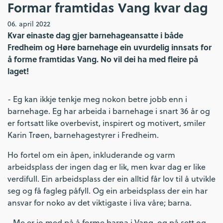
Formar framtidas Vang kvar dag
06. april 2022
Kvar einaste dag gjer barnehageansatte i både
Fredheim og Høre barnehage ein uvurdelig innsats for
å forme framtidas Vang. No vil dei ha med fleire på
laget!
- Eg kan ikkje tenkje meg nokon betre jobb enn i
barnehage. Eg har arbeida i barnehage i snart 36 år og
er fortsatt like overbevist, inspirert og motivert, smiler
Karin Trøen, barnehagestyrer i Fredheim.
Ho fortel om ein åpen, inkluderande og varm
arbeidsplass der ingen dag er lik, men kvar dag er like
verdifull. Ein arbeidsplass der ein alltid får lov til å utvikle
seg og få fagleg påfyll. Og ein arbeidsplass der ein har
ansvar for noko av det viktigaste i liva våre; barna.
- Me er jo med på å forme barna i Vang, og på sett og