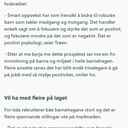
livskvalitet.
- Smart oppvekst har som hensikt å bidra til robuste
barn som takler medgang og motgang. Det handler
enkelt sagt om å fokusere og styrke det som er positivt,
og fokusere mindre på det som er negativt. Det er
positivt psykologi, seier Trøen.
- Etter at me byrja me dette prosjektet ser me ein fin
innvirkning på barna og miljøet i heile barnehagen.
Fleire ansatte synes det har blitt endå trivelegare å gå
på jobb med så mykje positivitet, smiler ho.
Vil ha med fleire på laget
For tida rekrutterer båe barnehagane stort og det er
fleire spennande stillingar ute på marknaden.
- Det er eit naturleg generasjonsskifte som foregår