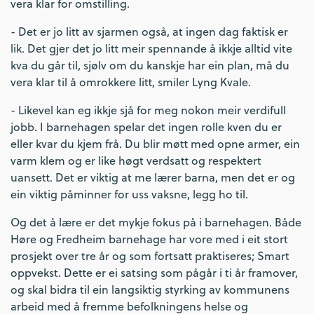
vera klar for omstilling.
- Det er jo litt av sjarmen også, at ingen dag faktisk er
lik. Det gjer det jo litt meir spennande å ikkje alltid vite
kva du går til, sjølv om du kanskje har ein plan, må du
vera klar til å omrokkere litt, smiler Lyng Kvale.
- Likevel kan eg ikkje sjå for meg nokon meir verdifull
jobb. I barnehagen spelar det ingen rolle kven du er
eller kvar du kjem frå. Du blir møtt med opne armer, ein
varm klem og er like høgt verdsatt og respektert
uansett. Det er viktig at me lærer barna, men det er og
ein viktig påminner for uss vaksne, legg ho til.
Og det å lære er det mykje fokus på i barnehagen. Både
Høre og Fredheim barnehage har vore med i eit stort
prosjekt over tre år og som fortsatt praktiseres; Smart
oppvekst. Dette er ei satsing som pågår i ti år framover,
og skal bidra til ein langsiktig styrking av kommunens
arbeid med å fremme befolkningens helse og