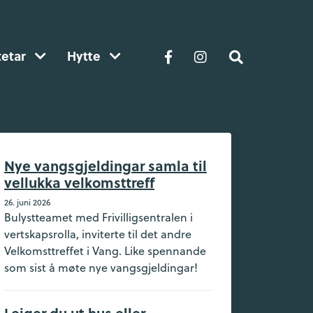
tetar
Hytte
Nye vangsgjeldingar samla til
vellukka velkomsttreff
26. juni 2026
Bulystteamet med Frivilligsentralen i
vertskapsrolla, inviterte til det andre
Velkomsttreffet i Vang. Like spennande
som sist å møte nye vangsgjeldingar!
Leiger du ut hus eller