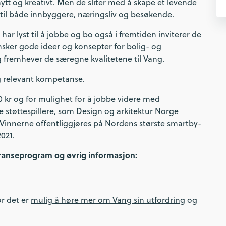
tt og kreativt. Men de sliter med å skape et levende
til både innbyggere, næringsliv og besøkende.
ar lyst til å jobbe og bo også i fremtiden inviterer de
nsker gode ideer og konsepter for bolig- og
 fremhever de særegne kvalitetene til Vang.
og relevant kompetanse.
 kr og for mulighet for å jobbe videre med
øttespillere, som Design og arkitektur Norge
innerne offentliggjøres på Nordens største smartby-
021.
ranseprogram
og øvrig informasjon:
or det er
mulig å høre mer om Vang sin utfordring
og