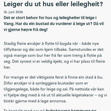
Leiger du ut hus eller leilegheit?
16. juni 2026
Det er stort behov for hus og leilegheiter til leige i
Vang. Har du ein bustad du vurderer å leige ut? Då vil
vi gjerne høyre frå deg!
Stadig fleire ønskjer å flytte til bygda vår - både nye
tilflyttarar og dei som kjem tilbake. Samstundes er det
også mange som bur her frå før som treng å flytte på
seg. Det synest vi er veldig kjekt, og vi har plass til fleire
her.
For mange er det viktigaste først å finne ein stad å bu.
Difor ønskjer vi å synleggjere bustader som er
tilgjengelege, både for leige og sal. På nettsida vår kan
vi hjelpe deg med å nå ut til aktuelle leigetakarar – og vi
bistår gjerne med å lage annonsa.
bulyst@vang.kommune.no
Ta kontakt med oss på