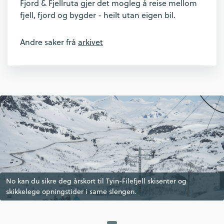
Fjord & Fjellruta gjer det mogleg å reise mellom
fjell, fjord og bygder - heilt utan eigen bil.
Andre saker frå
arkivet
No kan du sikre deg årskort til Tyin-Filefjell skisenter og
No kan du sikre deg årskort til Tyin-Filefjell skisenter og
No kan du sikre deg årskort til Tyin-Filefjell skisenter og
skikkelege opningstider i same slengen.
skikkelege opningstider i same slengen.
skikkelege opningstider i same slengen.