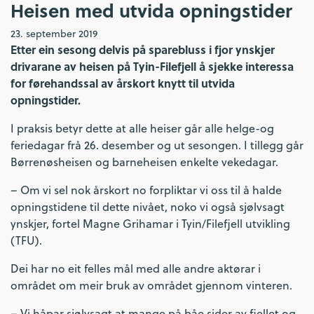
Heisen med utvida opningstider
23. september 2019
Etter ein sesong delvis på sparebluss i fjor ynskjer
drivarane av heisen på Tyin-Filefjell å sjekke interessa
for førehandssal av årskort knytt til utvida
opningstider.
I praksis betyr dette at alle heiser går alle helge-og
feriedagar frå 26. desember og ut sesongen. I tillegg går
Børrenøsheisen og barneheisen enkelte vekedagar.
– Om vi sel nok årskort no forpliktar vi oss til å halde
opningstidene til dette nivået, noko vi også sjølvsagt
ynskjer, fortel Magne Grihamar i Tyin/Filefjell utvikling
(TFU).
Dei har no eit felles mål med alle andre aktørar i
området om meir bruk av området gjennom vinteren.
– Vi håpar sjølvsagt at mange på båe sider av fjellet og