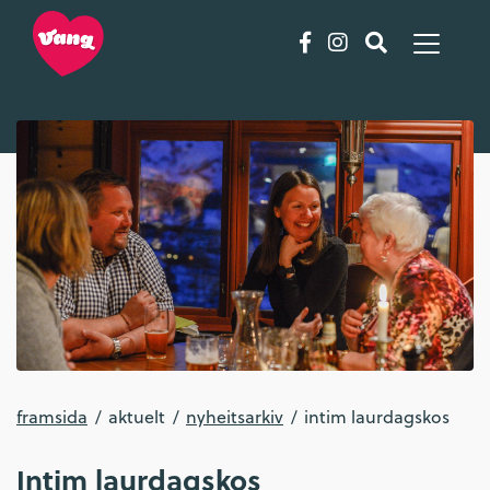
framsida
aktuelt
nyheitsarkiv
intim laurdagskos
Intim laurdagskos