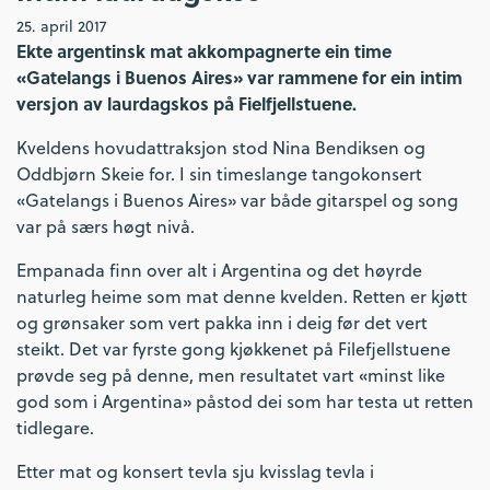
25. april 2017
Ekte argentinsk mat akkompagnerte ein time
«Gatelangs i Buenos Aires» var rammene for ein intim
versjon av laurdagskos på Fielfjellstuene.
Kveldens hovudattraksjon stod Nina Bendiksen og
Oddbjørn Skeie for. I sin timeslange tangokonsert
«Gatelangs i Buenos Aires» var både gitarspel og song
var på særs høgt nivå.
Empanada finn over alt i Argentina og det høyrde
naturleg heime som mat denne kvelden. Retten er kjøtt
og grønsaker som vert pakka inn i deig før det vert
steikt. Det var fyrste gong kjøkkenet på Filefjellstuene
prøvde seg på denne, men resultatet vart «minst like
god som i Argentina» påstod dei som har testa ut retten
tidlegare.
Etter mat og konsert tevla sju kvisslag tevla i