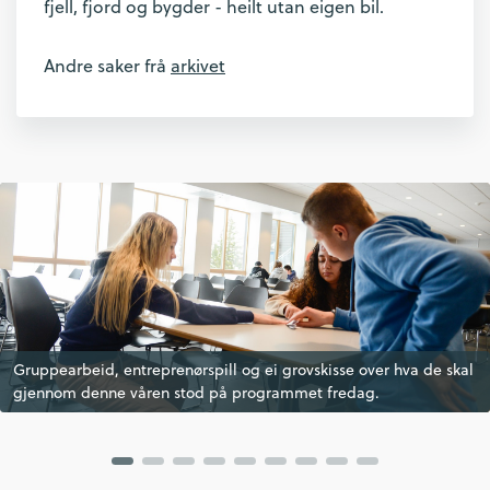
fjell, fjord og bygder - heilt utan eigen bil.
Andre saker frå
arkivet
Gruppearbeid, entreprenørspill og ei grovskisse over hva de skal
Inger Toril Holte Breien informerte om grovskissa for opplegget
Gruppearbeid, entreprenørspill og ei grovskisse over hva de skal
gjennom denne våren stod på programmet fredag.
som representant fra Ungt Entreprenørskap Innlandet.
gjennom denne våren stod på programmet fredag.