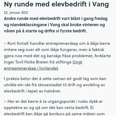
Ny runde med elevbedrift i Vang
22. januar 2021
Andre runde med elevbedrift vart blåst i gang fredag
og niandeklassingane i Vang skal bruke vinteren og
våren på å starte og drifte si fyrste bedrift.
– Kort fortalt handlar entreprenørskap om å ikkje berre
irritere seg over alt som ikkje fungerar, men å faktisk
gjera noe med det og kanskje fikse problemet, forklarte
Inger Toril Holte Breien frå stiftinga
Ungt
entreprenørskap i Innlandet
.
I praksis betyr det å sette saman eit godt lag som kan
utvikle ein ide frå skissestadiet til drift og avvikling av
elevbedrift i løpet av halvåret.
– Her er det berre å ta utgangspunkt i noko dykk er
opptekne av og sjå om det kan verta bedrift. Ei
elevbedrift kan ikkje gå konkurs på same måten som