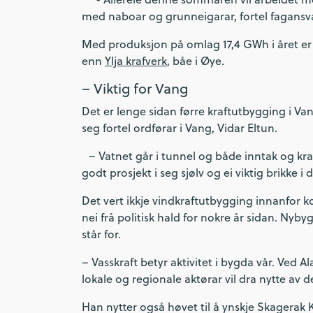
med naboar og grunneigarar, fortel fagansv
Med produksjon på omlag 17,4 GWh i året er 
enn
Ylja krafverk
, båe i Øye.
– Viktig for Vang
Det er lenge sidan førre kraftutbygging i Va
seg fortel ordførar i Vang, Vidar Eltun.
– Vatnet går i tunnel og både inntak og kraft
godt prosjekt i seg sjølv og ei viktig brikke i
Det vert ikkje vindkraftutbygging innanfor 
nei frå politisk hald for nokre år sidan. Nyb
står for.
– Vasskraft betyr aktivitet i bygda vår. Ved A
lokale og regionale aktørar vil dra nytte av de
Han nytter også høvet til å ynskje Skagerak K