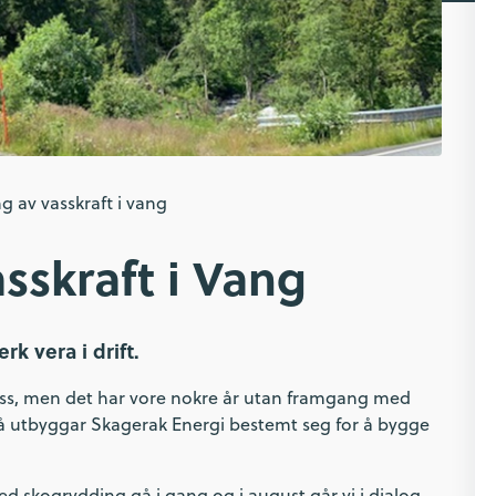
 av vasskraft i vang
sskraft i Vang
rk vera i drift.
lass, men det har vore nokre år utan framgang med
 hjå utbyggar Skagerak Energi bestemt seg for å bygge
 skogrydding gå i gang og i august går vi i dialog