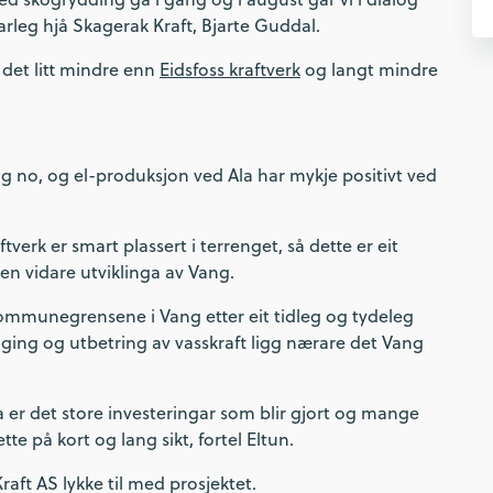
arleg hjå Skagerak Kraft, Bjarte Guddal.
det litt mindre enn
Eidsfoss kraftverk
og langt mindre
ng no, og el-produksjon ved Ala har mykje positivt ved
verk er smart plassert i terrenget, så dette er eit
 den vidare utviklinga av Vang.
kommunegrensene i Vang etter eit tidleg og tydeleg
ygging og utbetring av vasskraft ligg nærare det Vang
la er det store investeringar som blir gjort og mange
tte på kort og lang sikt, fortel Eltun.
raft AS lykke til med prosjektet.