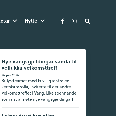
tetar
Hytte
Nye vangsgjeldingar samla til
vellukka velkomsttreff
26. juni 2026
Bulystteamet med Frivilligsentralen i
vertskapsrolla, inviterte til det andre
Velkomsttreffet i Vang. Like spennande
som sist å møte nye vangsgjeldingar!
Leiger du ut hus eller