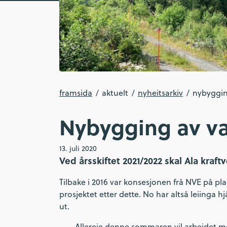
framsida
aktuelt
nyheitsarkiv
nybygging
Nybygging av va
13. juli 2020
Ved årsskiftet 2021/2022 skal Ala kraftve
Tilbake i 2016 var konsesjonen frå NVE på p
prosjektet etter dette. No har altså leiinga
ut.
- Allereie denne sommaren vil arbeidet med